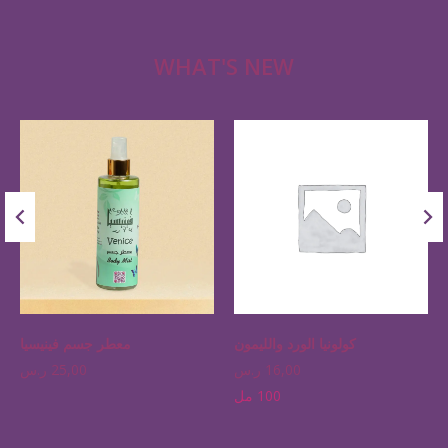
WHAT'S NEW
كولونيا الورد والليمون
معطر جسم فينيسيا
16,00
ر.س
25,00
ر.س
100 مل